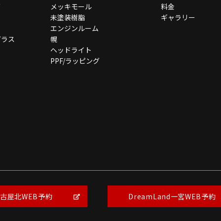
グ
メッキモール
料金
未塗装樹脂
ギャラリー
エンジンルーム
ガラス
幌
ヘッドライト
PPF/ラッピング
Copyright © BEAUTY1 All Rights Reserved.
【掲載の記事・写真・イラストなどの無断複写・転載を禁じます】
古屋北WEB予約
DreamLand一宮WEB予約