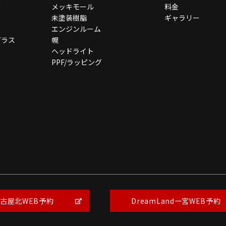
グ
メッキモール
料金
未塗装樹脂
ギャラリー
エンジンルーム
ガラス
幌
ヘッドライト
PPF/ラッピング
Copyright © BEAUTY1 All Rights Reserved.
【掲載の記事・写真・イラストなどの無断複写・転載を禁じます】
古屋北WEB予約
DreamLand一宮WEB予約