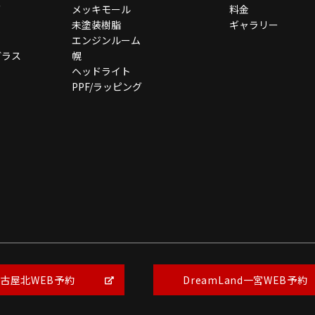
グ
メッキモール
料金
未塗装樹脂
ギャラリー
エンジンルーム
ガラス
幌
ヘッドライト
PPF/ラッピング
Copyright © BEAUTY1 All Rights Reserved.
【掲載の記事・写真・イラストなどの無断複写・転載を禁じます】
古屋北WEB予約
DreamLand一宮WEB予約