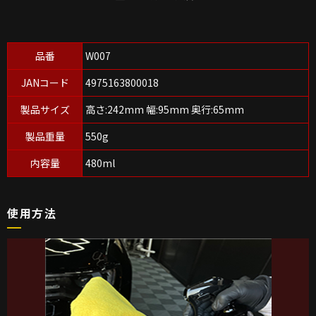
品番
W007
JANコード
4975163800018
製品サイズ
高さ:242mm 幅:95mm 奥行:65mm
製品重量
550g
内容量
480ml
使用方法