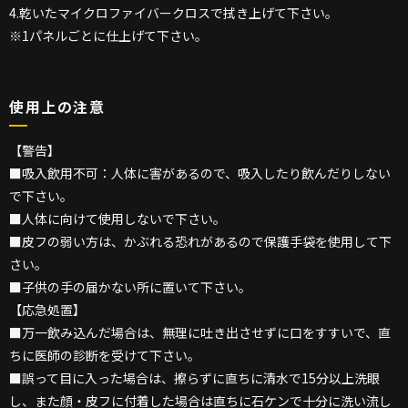
4.乾いたマイクロファイバークロスで拭き上げて下さい。
※1パネルごとに仕上げて下さい。
使用上の注意
【警告】
■吸入飲用不可：人体に害があるので、吸入したり飲んだりしない
で下さい。
■人体に向けて使用しないで下さい。
■皮フの弱い方は、かぶれる恐れがあるので保護手袋を使用して下
さい。
■子供の手の届かない所に置いて下さい。
【応急処置】
■万一飲み込んだ場合は、無理に吐き出させずに口をすすいで、直
ちに医師の診断を受けて下さい。
■誤って目に入った場合は、擦らずに直ちに清水で15分以上洗眼
し、また顔・皮フに付着した場合は直ちに石ケンで十分に洗い流し