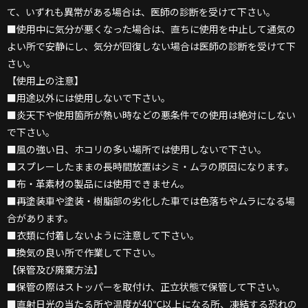
て、いずれも異常がある場合は、医師の診断を受けて下さい。
■使用中に気分が悪くなった場合は、直ちに使用を中止して通気の
よい所で安静にし、気分が回復しない場合は医師の診断を受けて下
さい。
【使用上の注意】
■用途以外には使用しないで下さい。
■炎天下や使用箇所が熱い時などの悪条件での使用は絶対にしない
で下さい。
■風の強い日、ホコリの多い場所では使用しないで下さい。
■スプレーしたままの長時間放置はシミ・ムラの原因になります。
■布・革素材の製品には使用できません。
■再塗装車や塗装・樹脂部の劣化した車では色落ちやムラになる場
合があります。
■衣類に付着しないように注意して下さい。
■換気の良い所で作業して下さい。
【保管及び廃棄方法】
■保管の際はストッパーを取付け、正立状態で保管して下さい。
■直射日光の当たる所や温度が40℃以上になる所、凍結する恐れの