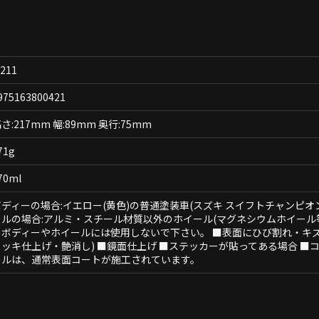
211
975163800421
さ:217mm 幅:89mm 奥行:75mm
71g
70ml
ボディーの場合:イエロー(黄色)の普通塗装車(スズキ スイフトチャンピオ
ールの場合:アルミ・スチール材質以外のホイール(マグネシウムホイール
のボディーやホイールには使用しないで下さい。 ■表面にひび割れ・キズ
メッキ仕上げ・艶消し) ■鏡面仕上げ ■ステッカーが貼ってある場合 ■
ールは、通常表面コートが施工されています。