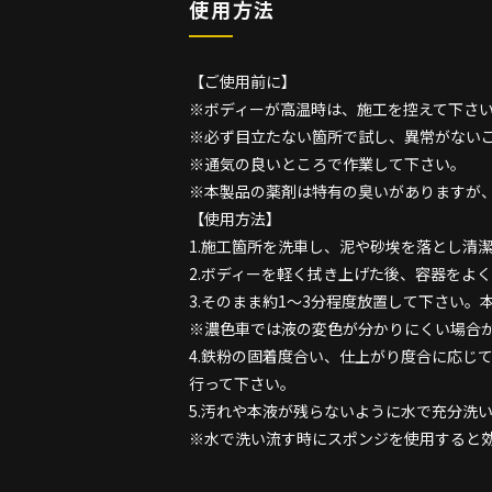
使用方法
【ご使用前に】
※ボディーが高温時は、施工を控えて下さ
※必ず目立たない箇所で試し、異常がない
※通気の良いところで作業して下さい。
※本製品の薬剤は特有の臭いがありますが
【使用方法】
1.施工箇所を洗車し、泥や砂埃を落とし清
2.ボディーを軽く拭き上げた後、容器をよ
3.そのまま約1～3分程度放置して下さい
※濃色車では液の変色が分かりにくい場合
4.鉄粉の固着度合い、仕上がり度合に応じ
行って下さい。
5.汚れや本液が残らないように水で充分洗
※水で洗い流す時にスポンジを使用すると