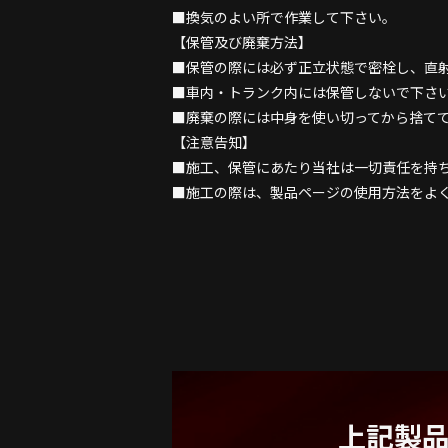
■換気のよい所で作業して下さい。
【保管及び廃棄方法】
■保管の際には必ず正立状態で密栓し、直
■車内・トランク内には保管しないで下さ
■廃棄の際には中身を使い切ってから捨て
【注意告知】
■施工、保管にあたり当社は一切責任を持
■施工の際は、製品ページの使用方法をよ
上記製