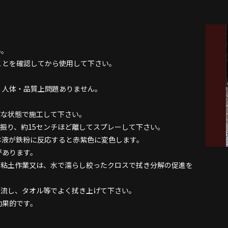
い。
ことを確認してから使用して下さい。
、人体・品質上問題ありません。
潔な状態で施工して下さい。
く振り、約15センチほど離してスプレーして下さい。
。本液が鉄粉に反応すると赤紫色に変色します。
があります。
て粘土作業又は、水で濡らし絞ったクロスで拭き分解の促進を
い流し、タオル等でよく拭き上げて下さい。
効果的です。