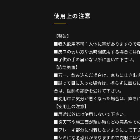
使用上の注意
【警告】
■吸入飲用不可：人体に害がありますので
■皮フの弱い方や長時間使用する場合には
■子供の手の届かない所に置いて下さい。
【応急処置】
■万一、飲み込んだ場合は、直ちに吐き出
■誤って目に入った場合は、擦らずに直ち
合は、医師の診断を受けて下さい。
■使用中に気分が悪くなった場合は、直ち
【使用上の注意】
■用途以外には使用しないで下さい。
■炎天下や施工面が熱い時などの悪条件で
■ブレーキ部分に付着しないようにして下
■シミになる恐れがありますので衣服には